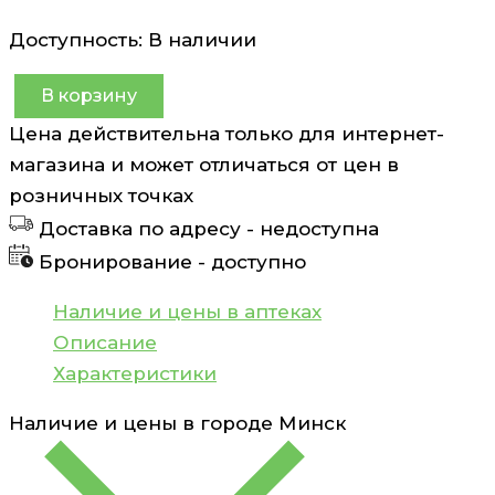
Доступность:
В наличии
В корзину
Количество
Цена действительна только для интернет-
товара
магазина и может отличаться от цен в
Маска
розничных точках
для
Доставка по адресу -
недоступна
придания
Бронирование -
доступно
плотности
волосам
Наличие и цены в аптеках
с
Описание
кератином
Характеристики
и
Наличие и цены в городе
Минск
гиалуроновой
кислотой
Kaaral