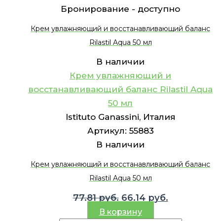
Бронирование -
доступно
Крем увлажняющий и восстанавливающий баланс
Rilastil Aqua 50 мл
В наличии
Крем увлажняющий и
восстанавливающий баланс Rilastil Aqua
50 мл
Istituto Ganassini, Италия
Артикул:
55883
В наличии
Крем увлажняющий и восстанавливающий баланс
Rilastil Aqua 50 мл
Первоначальная
Текущая
77.81
руб.
66.14
руб.
цена
цена:
В корзину