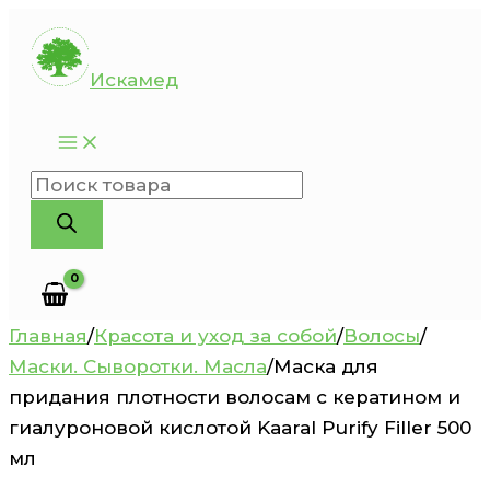
Перейти
к
Искамед
содержимому
Поиск
товаров
Главная
/
Красота и уход за собой
/
Волосы
/
Маски. Сыворотки. Масла
/
Маска для
придания плотности волосам с кератином и
гиалуроновой кислотой Kaaral Purify Filler 500
мл