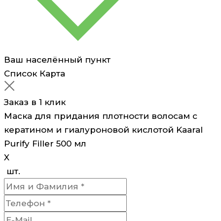
Purify
Filler
500
мл
Ваш населённый пункт
Список
Карта
Заказ в 1 клик
Маска для придания плотности волосам с
кератином и гиалуроновой кислотой Kaaral
Purify Filler 500 мл
X
шт.