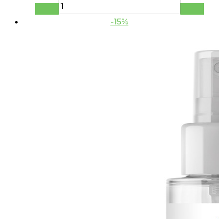
составляла
66.14 руб..
77.81 руб..
-15%