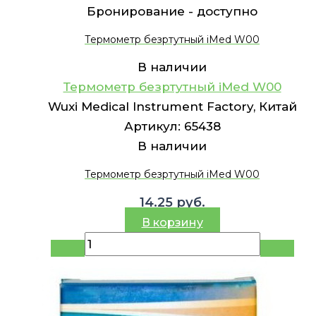
Бронирование -
доступно
Термометр безртутный iMed W00
В наличии
Термометр безртутный iMed W00
Wuxi Medical Instrument Factory, Китай
Артикул:
65438
В наличии
Термометр безртутный iMed W00
14.25
руб.
В корзину