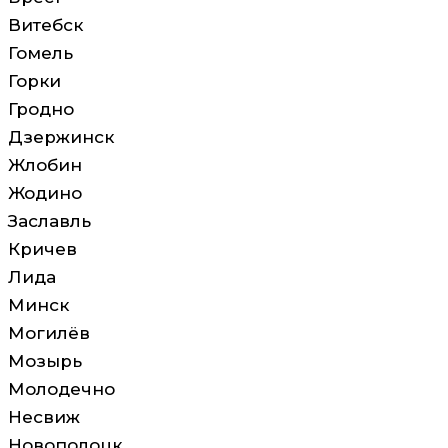
Витебск
Гомель
Горки
Гродно
Дзержинск
Жлобин
Жодино
Заславль
Кричев
Лида
Минск
Могилёв
Мозырь
Молодечно
Несвиж
Новополоцк