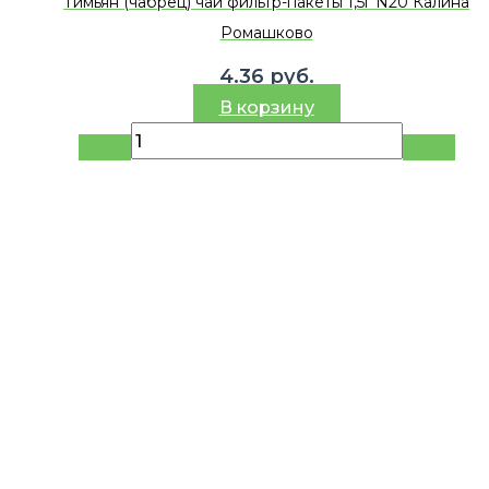
Тимьян (чабрец) чай фильтр-пакеты 1,5г N20 Калина
Ромашково
4.36
руб.
В корзину