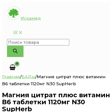
Перейти
к
Искамед
содержимому
Поиск
товаров
Главная
/
БАДы
/
Магния цитрат плюс витамин
В6 таблетки 1120мг N30 SupHerb
Магния цитрат плюс витамин
В6 таблетки 1120мг N30
SupHerb