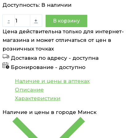
Доступность:
В наличии
Количество
-
+
В корзину
товара
Цена действительна только для интернет-
Магния
магазина и может отличаться от цен в
цитрат
розничных точках
плюс
Доставка по адресу -
доступна
витамин
Бронирование -
доступно
В6
таблетки
Наличие и цены в аптеках
1120мг
Описание
N30
Характеристики
SupHerb
Наличие и цены в городе
Минск