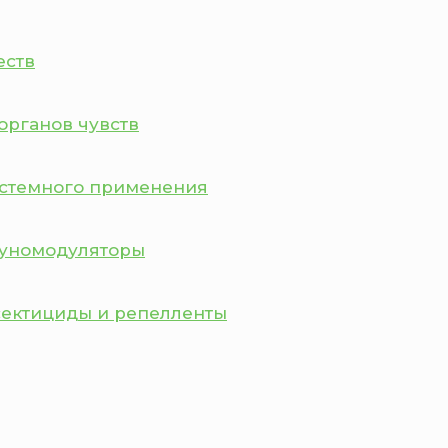
еств
органов чувств
истемного применения
муномодуляторы
сектициды и репелленты