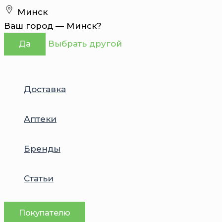
Перейти
Минск
к
Ваш город —
Минск
?
содержимому
Выбрать другой
Да
Доставка
Аптеки
Бренды
Статьи
Покупателю