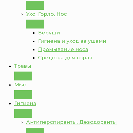
Ухо. Горло. Нос
Беруши
Гигиена и уход за ушами
Промывание носа
Средства для горла
Травы
Misc
Гигиена
Антиперспиранты. Дезодоранты