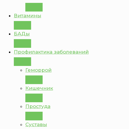
Витамины
БАДы
Профилактика заболеваний
Геморрой
Кишечник
Простуда
Суставы