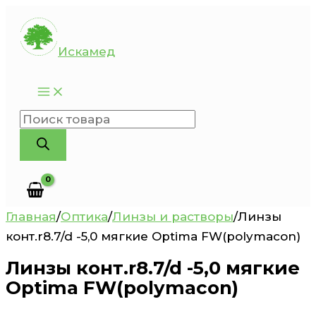
Перейти
к
Искамед
содержимому
Поиск
товаров
Главная
/
Оптика
/
Линзы и растворы
/
Линзы
конт.r8.7/d -5,0 мягкие Optima FW(polymacon)
Линзы конт.r8.7/d -5,0 мягкие
Optima FW(polymacon)