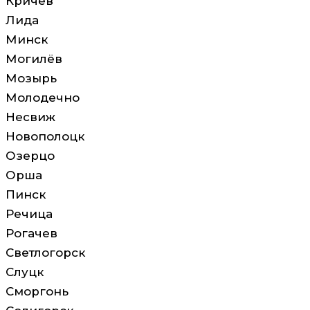
Кричев
Лида
Минск
Могилёв
Мозырь
Молодечно
Несвиж
Новополоцк
Озерцо
Орша
Пинск
Речица
Рогачев
Светлогорск
Слуцк
Сморгонь