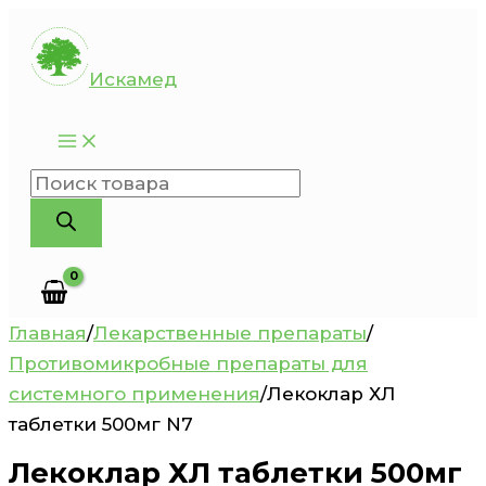
Перейти
к
Искамед
содержимому
Поиск
товаров
Главная
/
Лекарственные препараты
/
Противомикробные препараты для
системного применения
/
Лекоклар ХЛ
таблетки 500мг N7
Лекоклар ХЛ таблетки 500мг