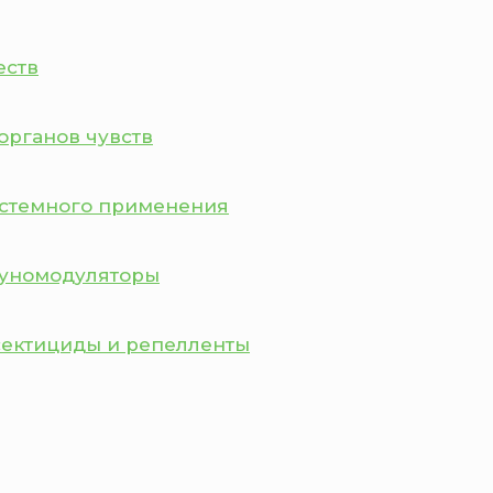
еств
органов чувств
истемного применения
муномодуляторы
сектициды и репелленты