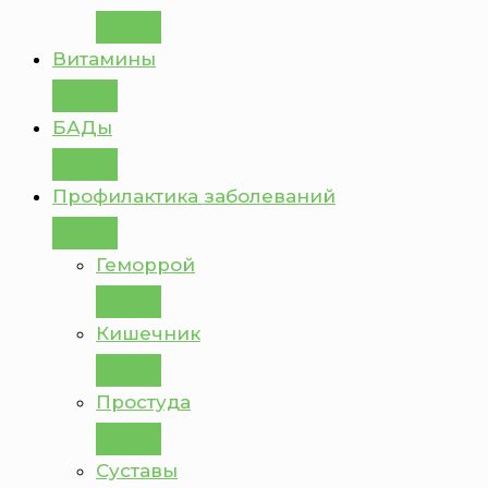
Витамины
БАДы
Профилактика заболеваний
Геморрой
Кишечник
Простуда
Суставы