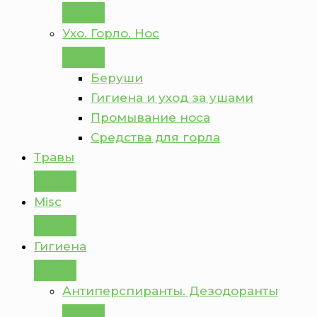
Ухо. Горло. Нос
Беруши
Гигиена и уход за ушами
Промывание носа
Средства для горла
Травы
Misc
Гигиена
Антиперспиранты. Дезодоранты