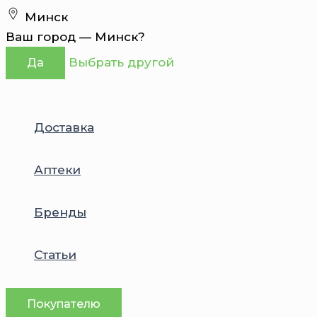
Перейти
Минск
к
Ваш город —
Минск
?
содержимому
Выбрать другой
Да
Доставка
Аптеки
Бренды
Статьи
Покупателю