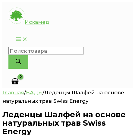
Перейти
к
Искамед
содержимому
Поиск
товаров
Главная
/
БАДы
/
Леденцы Шалфей на основе
натуральных трав Swiss Energy
Леденцы Шалфей на основе
натуральных трав Swiss
Energy