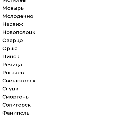
Могилёв
Мозырь
Молодечно
Несвиж
Новополоцк
Озерцо
Орша
Пинск
Речица
Рогачев
Светлогорск
Слуцк
Сморгонь
Солигорск
Фаниполь