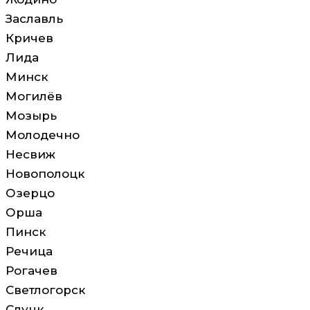
Заславль
Кричев
Лида
Минск
Могилёв
Мозырь
Молодечно
Несвиж
Новополоцк
Озерцо
Орша
Пинск
Речица
Рогачев
Светлогорск
Слуцк