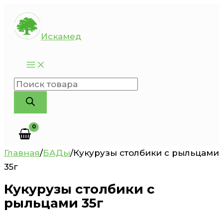
Перейти
к
Искамед
содержимому
Поиск
товаров
Главная
/
БАДы
/
Кукурузы столбики с рыльцами
35г
Кукурузы столбики с
рыльцами 35г