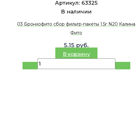
Артикул:
63325
В наличии
03 Бронхофито сбор фильтр-пакеты 1,5г N20 Калина
Фито
5.15
руб.
В корзину