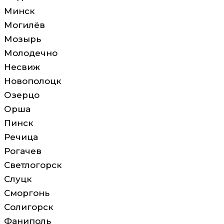
Минск
Могилёв
Мозырь
Молодечно
Несвиж
Новополоцк
Озерцо
Орша
Пинск
Речица
Рогачев
Светлогорск
Слуцк
Сморгонь
Солигорск
Фаниполь