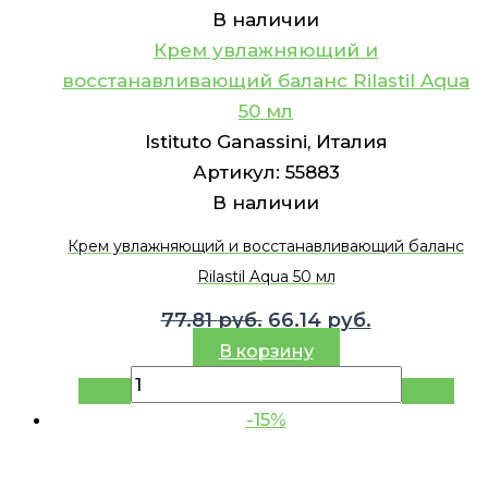
В наличии
Крем увлажняющий и
восстанавливающий баланс Rilastil Aqua
50 мл
Istituto Ganassini, Италия
Артикул:
55883
В наличии
Крем увлажняющий и восстанавливающий баланс
Rilastil Aqua 50 мл
Первоначальная
Текущая
77.81
руб.
66.14
руб.
цена
цена:
В корзину
составляла
66.14 руб..
77.81 руб..
-15%