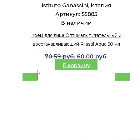
Istituto Ganassini, Италия
Артикул:
55885
В наличии
Крем для лица Оптималь питательный и
восстанавливающий Rilastil Aqua 50 мл
Первоначальная
Текущая
70.59
руб.
60.00
руб.
цена
цена:
В корзину
составляла
60.00 руб..
70.59 руб..