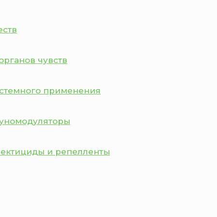
еств
органов чувств
истемного применения
муномодуляторы
сектициды и репелленты