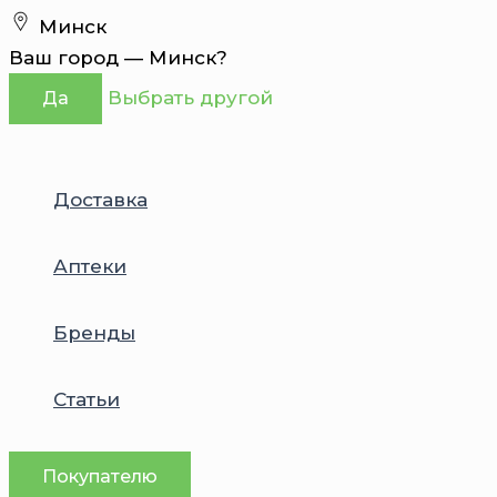
Перейти
Минск
к
Ваш город —
Минск
?
содержимому
Выбрать другой
Да
Доставка
Аптеки
Бренды
Статьи
Покупателю