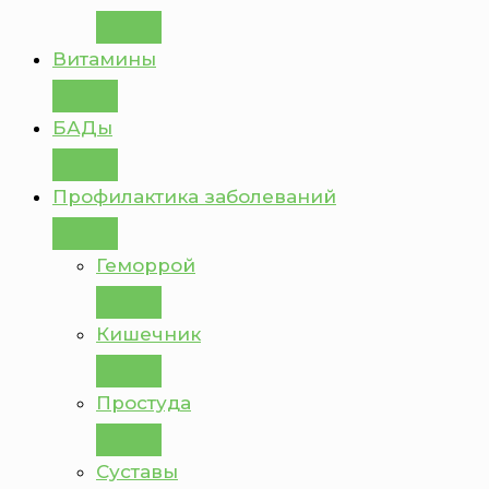
Витамины
БАДы
Профилактика заболеваний
Геморрой
Кишечник
Простуда
Суставы