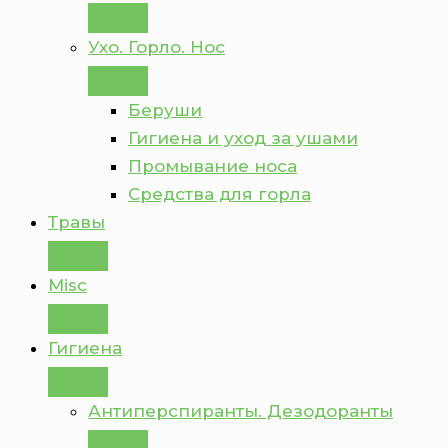
Ухо. Горло. Нос
Беруши
Гигиена и уход за ушами
Промывание носа
Средства для горла
Травы
Misc
Гигиена
Антиперспиранты. Дезодоранты