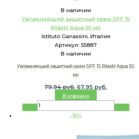
В наличии
Увлажняющий защитный крем SPF 15
Rilastil Aqua 50 мл
Istituto Ganassini, Италия
Артикул:
55887
В наличии
Увлажняющий защитный крем SPF 15 Rilastil Aqua 50
мл
Первоначальная
Текущая
79.94
руб.
67.95
руб.
цена
цена:
В корзину
составляла
67.95 руб..
79.94 руб..
-15%