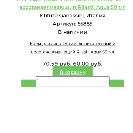
восстанавливающий Rilastil Aqua 50 мл
Istituto Ganassini, Италия
Артикул:
55885
В наличии
Крем для лица Оптималь питательный и
восстанавливающий Rilastil Aqua 50 мл
Первоначальная
Текущая
70.59
руб.
60.00
руб.
цена
цена:
В корзину
составляла
60.00 руб..
70.59 руб..