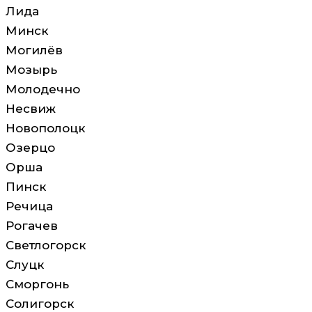
Лида
Минск
Могилёв
Мозырь
Молодечно
Несвиж
Новополоцк
Озерцо
Орша
Пинск
Речица
Рогачев
Светлогорск
Слуцк
Сморгонь
Солигорск