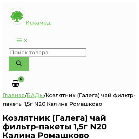
Перейти
к
Искамед
содержимому
Поиск
товаров
Главная
/
БАДы
/
Козлятник (Галега) чай фильтр-
пакеты 1,5г N20 Калина Ромашково
Козлятник (Галега) чай
фильтр-пакеты 1,5г N20
Калина Ромашково