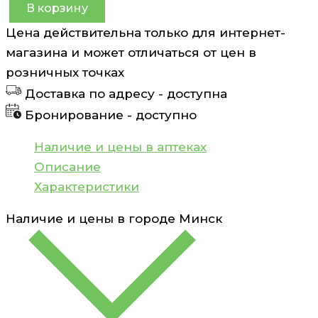
В корзину
Количество
Цена действительна только для интернет-
товара
магазина и может отличаться от цен в
Козлятник
розничных точках
(Галега)
Доставка по адресу -
доступна
чай
Бронирование -
доступно
фильтр-
пакеты
Наличие и цены в аптеках
1,5г
Описание
N20
Характеристики
Калина
Наличие и цены в городе
Минск
Ромашково