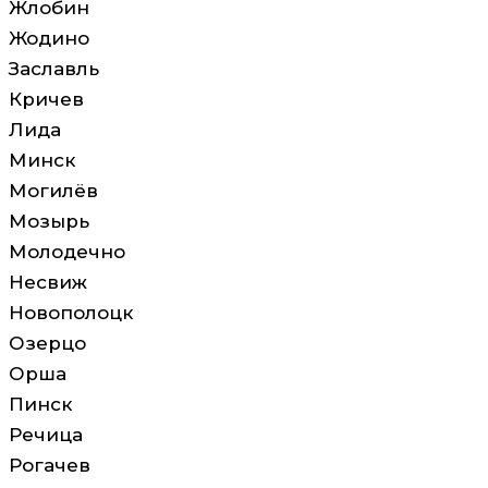
Жлобин
Жодино
Заславль
Кричев
Лида
Минск
Могилёв
Мозырь
Молодечно
Несвиж
Новополоцк
Озерцо
Орша
Пинск
Речица
Рогачев