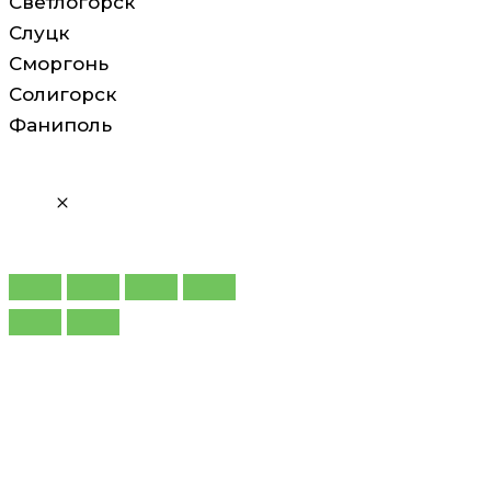
Светлогорск
Слуцк
Сморгонь
Солигорск
Фаниполь