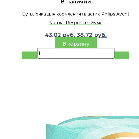
В наличии
Бутылочка для кормления пластик Philips Avent
Natural Responce 125 мл
Первоначальная
Текущая
43.02
руб.
38.72
руб.
цена
цена:
В корзину
составляла
38.72 руб..
43.02 руб..