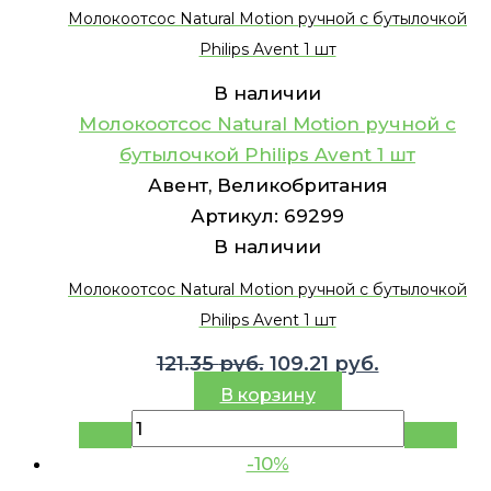
Молокоотсос Natural Motion ручной с бутылочкой
Philips Avent 1 шт
В наличии
Молокоотсос Natural Motion ручной с
бутылочкой Philips Avent 1 шт
Авент, Великобритания
Артикул:
69299
В наличии
Молокоотсос Natural Motion ручной с бутылочкой
Philips Avent 1 шт
Первоначальная
Текущая
121.35
руб.
109.21
руб.
цена
цена:
В корзину
составляла
109.21 руб.
121.35 руб..
-10%