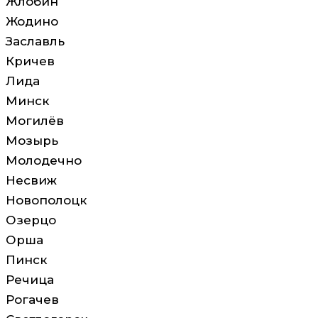
Жлобин
Жодино
Заславль
Кричев
Лида
Минск
Могилёв
Мозырь
Молодечно
Несвиж
Новополоцк
Озерцо
Орша
Пинск
Речица
Рогачев