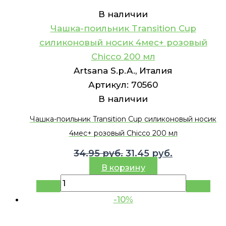
В наличии
Чашка-поильник Transition Cup
силиконовый носик 4мес+ розовый
Chicco 200 мл
Artsana S.p.A., Италия
Артикул:
70560
В наличии
Чашка-поильник Transition Cup силиконовый носик
4мес+ розовый Chicco 200 мл
Первоначальная
Текущая
34.95
руб.
31.45
руб.
цена
цена:
В корзину
составляла
31.45 руб..
34.95 руб..
-10%