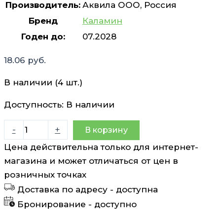
Производитель:
Аквила ООО, Россия
Бренд
Каламин
Годен до:
07.2028
18.06
руб.
В наличии (4 шт.)
Доступность:
В наличии
Количество
-
+
В корзину
товара
Цена действительна только для интернет-
Каламин
магазина и может отличаться от цен в
Крем
розничных точках
для
Доставка по адресу -
доступна
детей
Бронирование -
доступно
skineywa