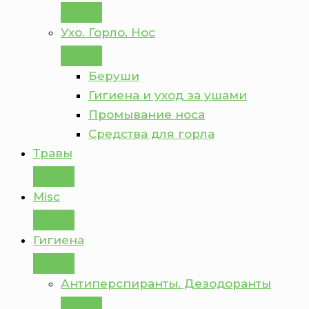
Ухо. Горло. Нос
Беруши
Гигиена и уход за ушами
Промывание носа
Средства для горла
Травы
Misc
Гигиена
Антиперспиранты. Дезодоранты