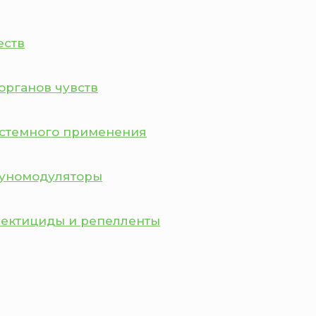
еств
органов чувств
истемного применения
муномодуляторы
сектициды и репелленты