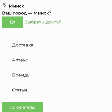
Перейти
Минск
к
Ваш город —
Минск
?
содержимому
Выбрать другой
Да
Доставка
Аптеки
Бренды
Статьи
Покупателю