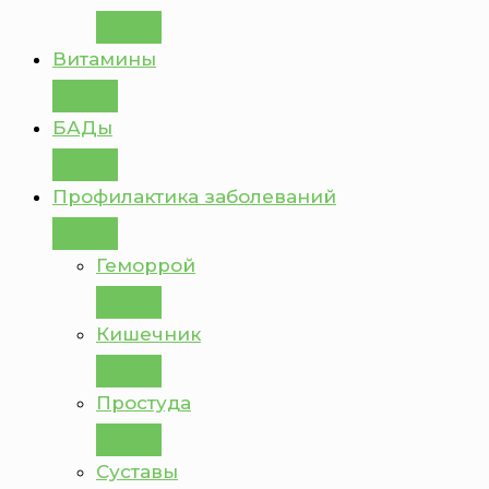
Витамины
БАДы
Профилактика заболеваний
Геморрой
Кишечник
Простуда
Суставы