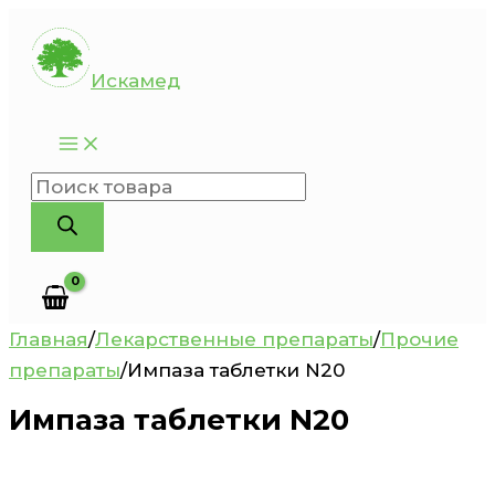
Перейти
к
Искамед
содержимому
Поиск
товаров
Главная
/
Лекарственные препараты
/
Прочие
препараты
/
Импаза таблетки N20
Импаза таблетки N20