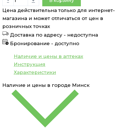
-
+
В корзину
товара
Цена действительна только для интернет-
Хлоргексидина
магазина и может отличаться от цен в
биглюконат
розничных точках
0,5мг/
Доставка по адресу -
недоступна
мл
Бронирование -
доступно
флакон
100мл
Наличие и цены в аптеках
Инструкция
Характеристики
Наличие и цены в городе
Минск