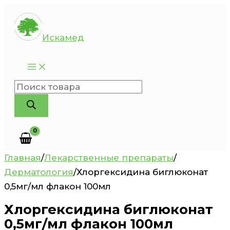
Перейти
к
Искамед
содержимому
Поиск
товаров
Главная
/
Лекарственные препараты
/
Дерматология
/
Хлоргексидина биглюконат
0,5мг/мл флакон 100мл
Хлоргексидина биглюконат
0,5мг/мл флакон 100мл