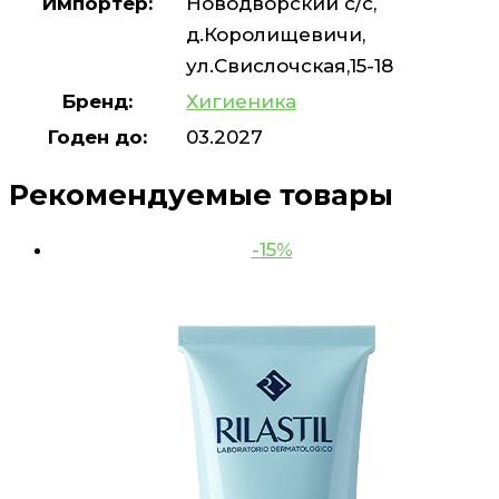
Импортёр:
Новодворский с/с,
д.Королищевичи,
ул.Свислочская,15-18
Бренд:
Хигиеника
Годен до:
03.2027
Рекомендуемые товары
-15%