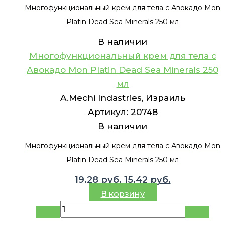
Многофункциональный крем для тела с Авокадо Mon
Platin Dead Sea Minerals 250 мл
В наличии
Многофункциональный крем для тела с
Авокадо Mon Platin Dead Sea Minerals 250
мл
A.Mechi Indastries, Израиль
Артикул:
20748
В наличии
Многофункциональный крем для тела с Авокадо Mon
Platin Dead Sea Minerals 250 мл
Первоначальная
Текущая
19.28
руб.
15.42
руб.
цена
цена:
В корзину
составляла
15.42 руб..
19.28 руб..