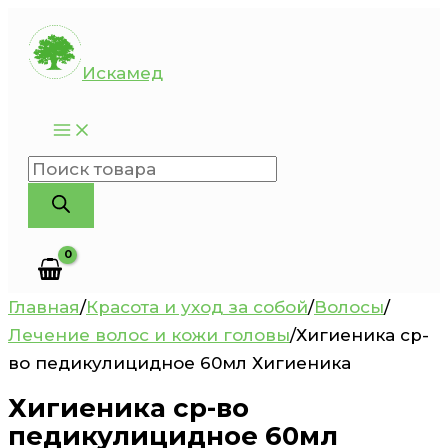
Перейти
к
Искамед
содержимому
Поиск
товаров
Главная
/
Красота и уход за собой
/
Волосы
/
Лечение волос и кожи головы
/
Хигиеника ср-
во педикулицидное 60мл Хигиеника
Хигиеника ср-во
педикулицидное 60мл