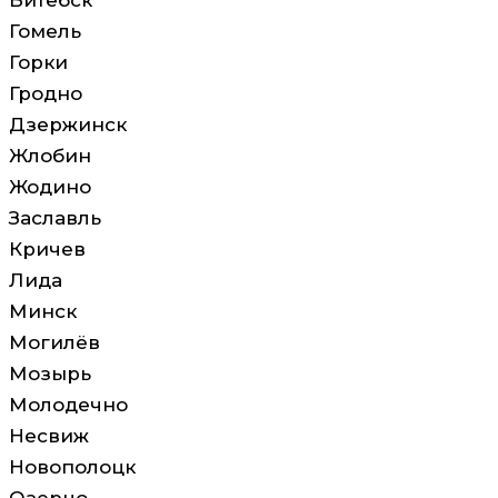
Витебск
Гомель
Горки
Гродно
Дзержинск
Жлобин
Жодино
Заславль
Кричев
Лида
Минск
Могилёв
Мозырь
Молодечно
Несвиж
Новополоцк