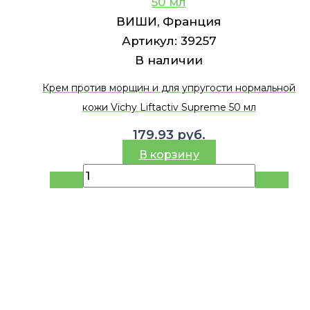
50 мл
ВИШИ, Франция
Артикул:
39257
В наличии
Крем против морщин и для упругости нормальной
кожи Vichy Liftactiv Supreme 50 мл
179.93
руб.
В корзину