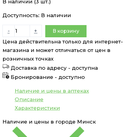
В наличии (3 шт.)
Доступность:
В наличии
Количество
-
+
В корзину
товара
Цена действительна только для интернет-
Хигиеника
магазина и может отличаться от цен в
ср-
розничных точках
во
Доставка по адресу -
доступна
педикулицидное
Бронирование -
доступно
60мл
Хигиеника
Наличие и цены в аптеках
Описание
Характеристики
Наличие и цены в городе
Минск