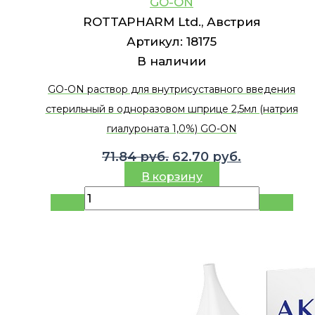
GO-ON
ROTTAPHARM Ltd., Австрия
Артикул:
18175
В наличии
GO-ON раствор для внутрисуставного введения
стерильный в одноразовом шприце 2,5мл (натрия
гиалуроната 1,0%) GO-ON
Первоначальная
Текущая
71.84
руб.
62.70
руб.
цена
цена:
В корзину
составляла
62.70 руб..
71.84 руб..