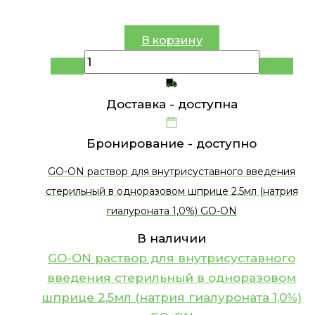
В корзину
Доставка -
доступна
Бронирование -
доступно
GO-ON раствор для внутрисуставного введения
стерильный в одноразовом шприце 2,5мл (натрия
гиалуроната 1,0%) GO-ON
В наличии
GO-ON раствор для внутрисуставного
введения стерильный в одноразовом
шприце 2,5мл (натрия гиалуроната 1,0%)