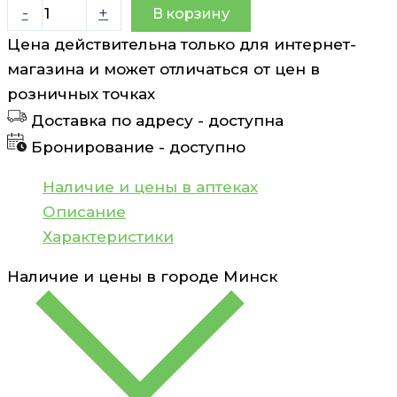
Количество
-
+
В корзину
товара
Цена действительна только для интернет-
Глина
магазина и может отличаться от цен в
сухая
розничных точках
белая
Доставка по адресу -
доступна
Анапская
Бронирование -
доступно
Fito
Косметик
Наличие и цены в аптеках
100
Описание
г
Характеристики
Наличие и цены в городе
Минск