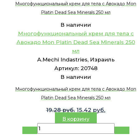
Многофункциональный крем для тела с Авокадо Mon
Platin Dead Sea Minerals 250 мл
В наличии
Многофункциональный крем для тела с
Авокадо Mon Platin Dead Sea Minerals 250
мл
A.Mechi Indastries, Израиль
Артикул:
20748
В наличии
Многофункциональный крем для тела с Авокадо Mon
Platin Dead Sea Minerals 250 мл
Первоначальная
Текущая
19.28
руб.
15.42
руб.
цена
цена:
В корзину
составляла
15.42 руб..
19.28 руб..