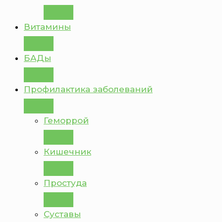
Витамины
БАДы
Профилактика заболеваний
Геморрой
Кишечник
Простуда
Суставы