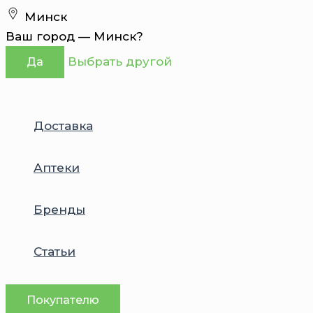
Перейти
Минск
к
Ваш город —
Минск
?
содержимому
Выбрать другой
Да
Доставка
Аптеки
Бренды
Статьи
Покупателю