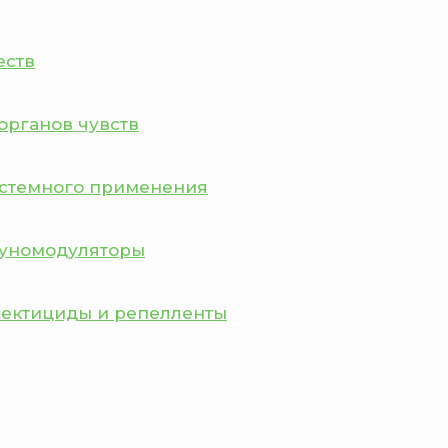
еств
органов чувств
истемного применения
муномодуляторы
сектициды и репелленты