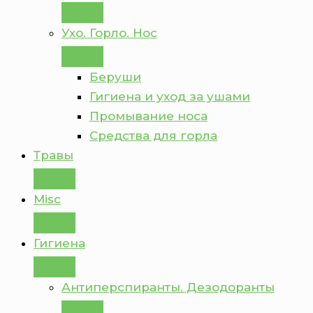
Ухо. Горло. Нос
Беруши
Гигиена и уход за ушами
Промывание носа
Средства для горла
Травы
Misc
Гигиена
Антиперспиранты. Дезодоранты