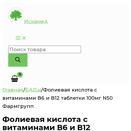
Перейти
к
Искамед
содержимому
Поиск
товаров
Главная
/
БАДы
/
Фолиевая кислота с
витаминами В6 и В12 таблетки 100мг N50
Фармгрупп
Фолиевая кислота с
витаминами В6 и В12