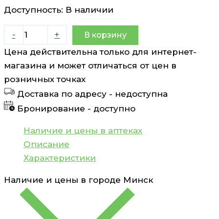
Доступность:
В наличии
Количество
-
+
В корзину
товара
Цена действительна только для интернет-
Фолиевая
магазина и может отличаться от цен в
кислота
розничных точках
с
Доставка по адресу -
недоступна
витаминами
Бронирование -
доступно
В6
и
Наличие и цены в аптеках
В12
Описание
таблетки
Характеристики
100мг
Наличие и цены в городе
Минск
N50
Фармгрупп