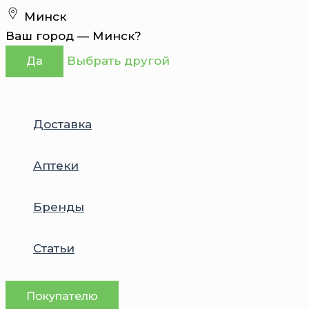
Перейти
Минск
к
Ваш город —
Минск
?
содержимому
Выбрать другой
Да
Доставка
Аптеки
Бренды
Статьи
Покупателю