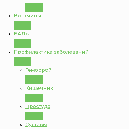
Витамины
БАДы
Профилактика заболеваний
Геморрой
Кишечник
Простуда
Суставы