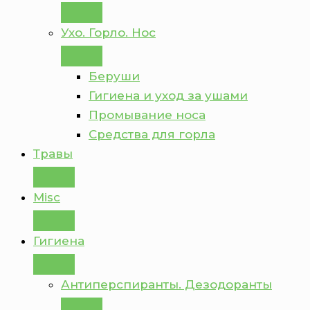
Ухо. Горло. Нос
Беруши
Гигиена и уход за ушами
Промывание носа
Средства для горла
Травы
Misc
Гигиена
Антиперспиранты. Дезодоранты