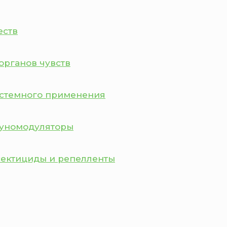
еств
органов чувств
истемного применения
муномодуляторы
сектициды и репелленты