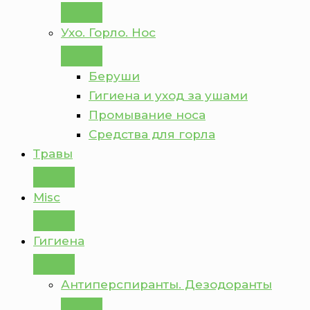
Ухо. Горло. Нос
Беруши
Гигиена и уход за ушами
Промывание носа
Средства для горла
Травы
Misc
Гигиена
Антиперспиранты. Дезодоранты