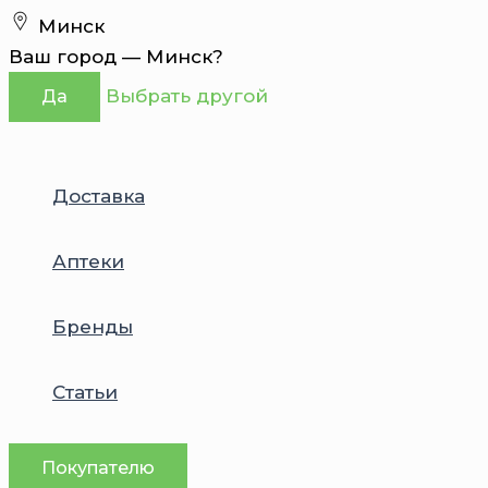
Перейти
Минск
к
Ваш город —
Минск
?
содержимому
Выбрать другой
Да
Доставка
Аптеки
Бренды
Статьи
Покупателю