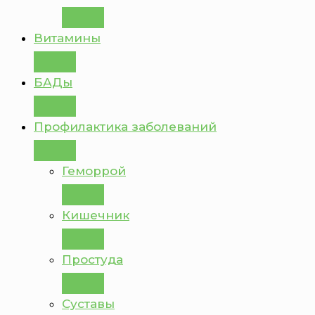
Витамины
БАДы
Профилактика заболеваний
Геморрой
Кишечник
Простуда
Суставы