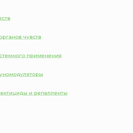
еств
органов чувств
истемного применения
муномодуляторы
сектициды и репелленты