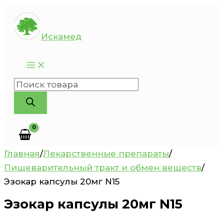
Перейти
к
Искамед
содержимому
Поиск
товаров
Главная
/
Лекарственные препараты
/
Пищеварительный тракт и обмен веществ
/
Эзокар капсулы 20мг N15
Эзокар капсулы 20мг N15