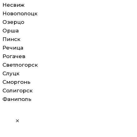
Несвиж
Новополоцк
Озерцо
Орша
Пинск
Речица
Рогачев
Светлогорск
Слуцк
Сморгонь
Солигорск
Фаниполь