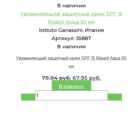
В наличии
Увлажняющий защитный крем SPF 15
Rilastil Aqua 50 мл
Istituto Ganassini, Италия
Артикул:
55887
В наличии
Увлажняющий защитный крем SPF 15 Rilastil Aqua 50
мл
Первоначальная
Текущая
79.94
руб.
67.95
руб.
цена
цена:
В корзину
составляла
67.95 руб..
79.94 руб..