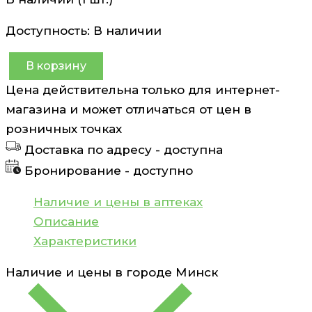
Доступность:
В наличии
В корзину
Количество
Цена действительна только для интернет-
товара
магазина и может отличаться от цен в
Энзимная
розничных точках
пудра
Доставка по адресу -
доступна
Vitamin
Бронирование -
доступно
C+
CLEAN+
Наличие и цены в аптеках
110
Описание
мл
Характеристики
Наличие и цены в городе
Минск