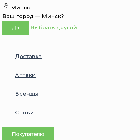
Перейти
Минск
к
Ваш город —
Минск
?
содержимому
Выбрать другой
Да
Доставка
Аптеки
Бренды
Статьи
Покупателю