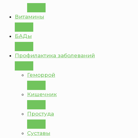
Витамины
БАДы
Профилактика заболеваний
Геморрой
Кишечник
Простуда
Суставы