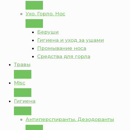
Ухо. Горло. Нос
Беруши
Гигиена и уход за ушами
Промывание носа
Средства для горла
Травы
Misc
Гигиена
Антиперспиранты. Дезодоранты