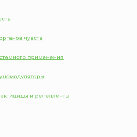
еств
органов чувств
истемного применения
муномодуляторы
сектициды и репелленты