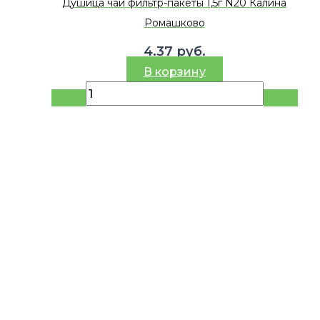
Душица чай фильтр-пакеты 1,5г N20 Калина
Ромашково
4.37
руб.
В корзину