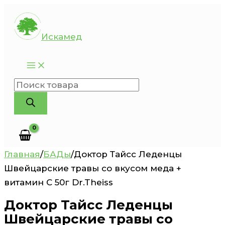
Перейти
к
Искамед
содержимому
Поиск
товаров
Главная
/
БАДы
/
Доктор Тайсс Леденцы
Швейцарские травы со вкусом меда +
витамин C 50г Dr.Theiss
Доктор Тайсс Леденцы
Швейцарские травы со