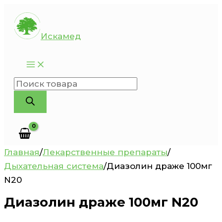
Перейти
к
Искамед
содержимому
Поиск
товаров
Главная
/
Лекарственные препараты
/
Дыхательная система
/
Диазолин драже 100мг
N20
Диазолин драже 100мг N20