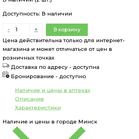
Доступность:
В наличии
Количество
-
+
В корзину
товара
Цена действительна только для интернет-
Dermoxen
магазина и может отличаться от цен в
Bactor
розничных точках
Свечи
Доставка по адресу -
доступна
вагинальные
Бронирование -
доступно
2г
N7
Наличие и цены в аптеках
DermoXEN
Описание
7
Характеристики
Наличие и цены в городе
Минск