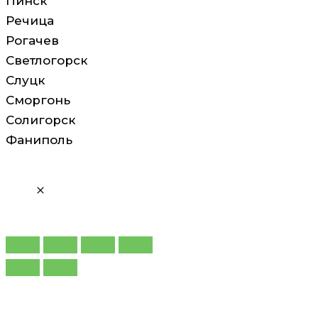
Пинск
Речица
Рогачев
Светлогорск
Слуцк
Сморгонь
Солигорск
Фаниполь