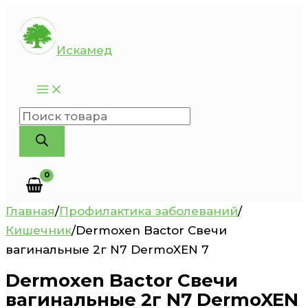
Перейти
к
Искамед
содержимому
Поиск
товаров
Главная
/
Профилактика заболеваний
/
Кишечник
/
Dermoxen Bactor Свечи
вагинальные 2г N7 DermoXEN 7
Dermoxen Bactor Свечи
вагинальные 2г N7 DermoXEN