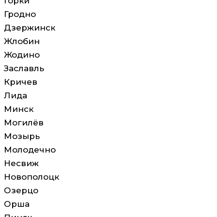
Горки
Гродно
Дзержинск
Жлобин
Жодино
Заславль
Кричев
Лида
Минск
Могилёв
Мозырь
Молодечно
Несвиж
Новополоцк
Озерцо
Орша