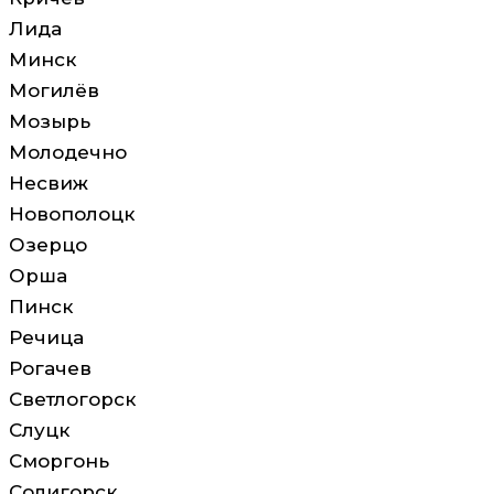
Лида
Минск
Могилёв
Мозырь
Молодечно
Несвиж
Новополоцк
Озерцо
Орша
Пинск
Речица
Рогачев
Светлогорск
Слуцк
Сморгонь
Солигорск