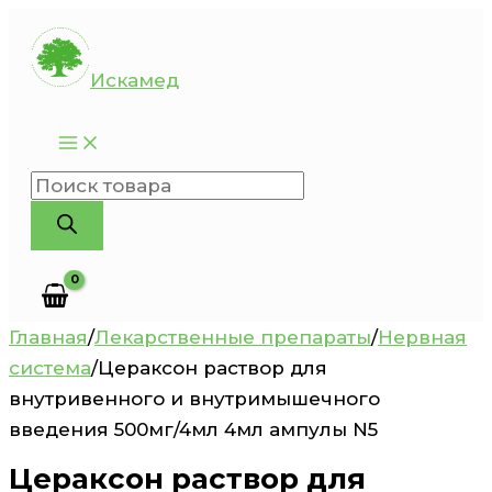
Перейти
к
Искамед
содержимому
Поиск
товаров
Главная
/
Лекарственные препараты
/
Нервная
система
/
Цераксон раствор для
внутривенного и внутримышечного
введения 500мг/4мл 4мл ампулы N5
Цераксон раствор для