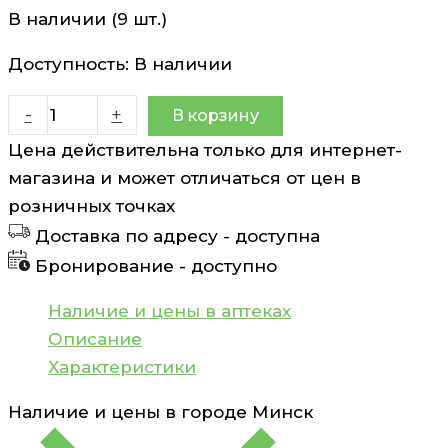
В наличии (9 шт.)
Доступность:
В наличии
Количество
-
+
В корзину
товара
Цена действительна только для интернет-
Боботик
магазина и может отличаться от цен в
капли
розничных точках
для
Доставка по адресу -
доступна
приема
Бронирование -
доступно
внутрь
66.66мг/
Наличие и цены в аптеках
мл
Описание
30мл
Характеристики
Наличие и цены в городе
Минск