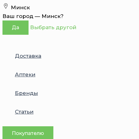
Перейти
Минск
к
Ваш город —
Минск
?
содержимому
Выбрать другой
Да
Доставка
Аптеки
Бренды
Статьи
Покупателю