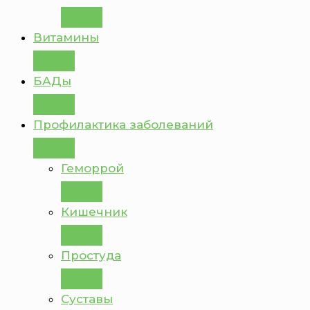
Витамины
БАДы
Профилактика заболеваний
Геморрой
Кишечник
Простуда
Суставы