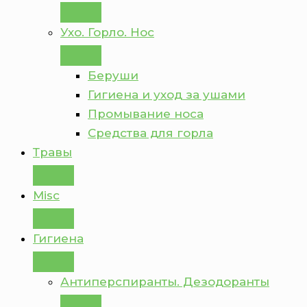
Ухо. Горло. Нос
Беруши
Гигиена и уход за ушами
Промывание носа
Средства для горла
Травы
Misc
Гигиена
Антиперспиранты. Дезодоранты