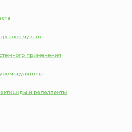
еств
органов чувств
истемного применения
муномодуляторы
сектициды и репелленты