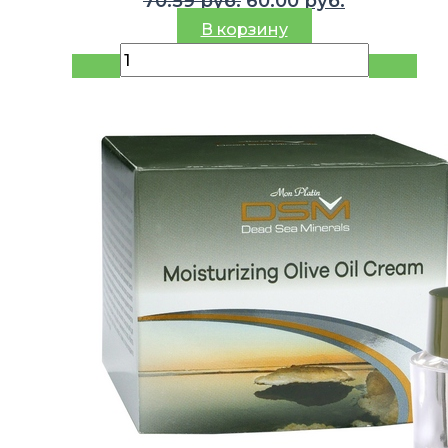
70.59
руб.
60.00
руб.
цена
цена:
В корзину
составляла
60.00 руб..
70.59 руб..