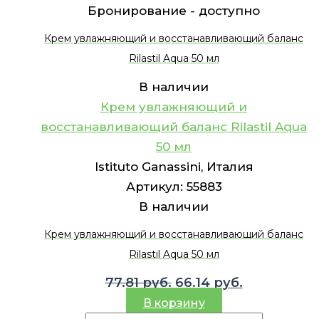
Бронирование -
доступно
Крем увлажняющий и восстанавливающий баланс
Rilastil Aqua 50 мл
В наличии
Крем увлажняющий и
восстанавливающий баланс Rilastil Aqua
50 мл
Istituto Ganassini, Италия
Артикул:
55883
В наличии
Крем увлажняющий и восстанавливающий баланс
Rilastil Aqua 50 мл
Первоначальная
Текущая
77.81
руб.
66.14
руб.
цена
цена:
В корзину