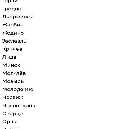
Горки
Гродно
Дзержинск
Жлобин
Жодино
Заславль
Кричев
Лида
Минск
Могилёв
Мозырь
Молодечно
Несвиж
Новополоцк
Озерцо
Орша