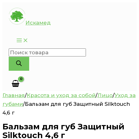
Перейти
к
Искамед
содержимому
Поиск
товаров
Главная
/
Красота и уход за собой
/
Лицо
/
Уход за
губами
/
Бальзам для губ Защитный Silktouch
4,6 г
Бальзам для губ Защитный
Silktouch 4,6 г