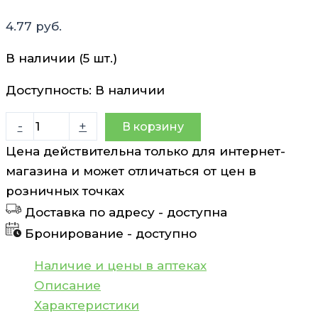
4.77
руб.
В наличии (5 шт.)
Доступность:
В наличии
Количество
-
+
В корзину
товара
Цена действительна только для интернет-
Бальзам
магазина и может отличаться от цен в
для
розничных точках
губ
Доставка по адресу -
доступна
Защитный
Бронирование -
доступно
Silktouch
4,6
Наличие и цены в аптеках
г
Описание
Характеристики