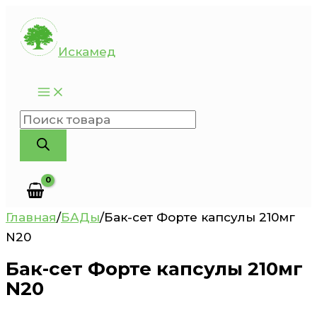
Перейти
к
Искамед
содержимому
Поиск
товаров
Главная
/
БАДы
/
Бак-сет Форте капсулы 210мг
N20
Бак-сет Форте капсулы 210мг
N20