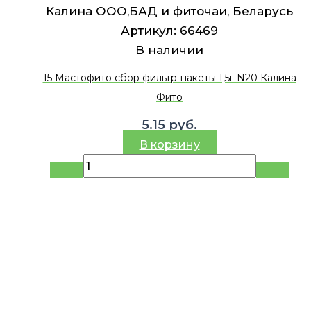
Калина ООО,БАД и фиточаи, Беларусь
Артикул:
66469
В наличии
15 Мастофито сбор фильтр-пакеты 1,5г N20 Калина
Фито
5.15
руб.
В корзину