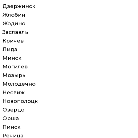
Дзержинск
Жлобин
Жодино
Заславль
Кричев
Лида
Минск
Могилёв
Мозырь
Молодечно
Несвиж
Новополоцк
Озерцо
Орша
Пинск
Речица