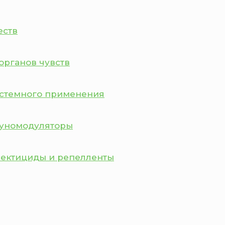
еств
органов чувств
истемного применения
муномодуляторы
сектициды и репелленты