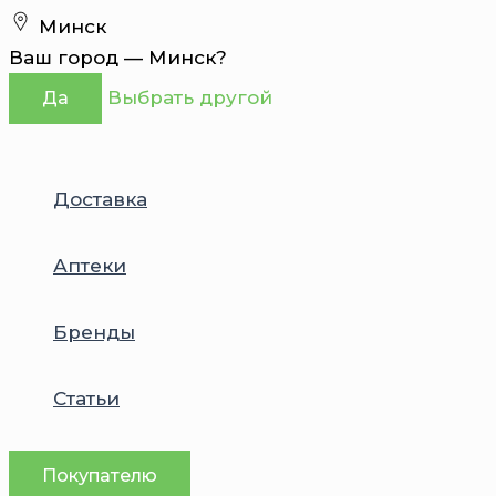
Перейти
Минск
к
Ваш город —
Минск
?
содержимому
Выбрать другой
Да
Доставка
Аптеки
Бренды
Статьи
Покупателю