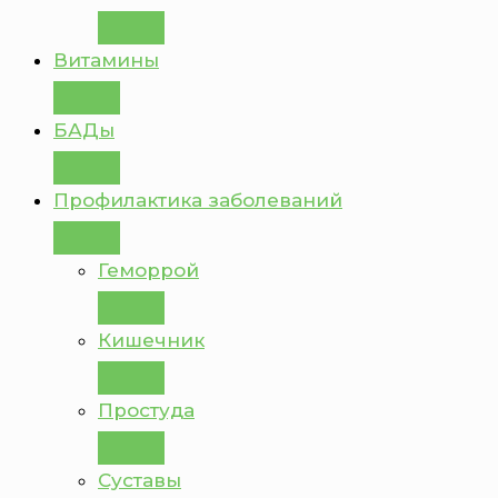
Витамины
БАДы
Профилактика заболеваний
Геморрой
Кишечник
Простуда
Суставы