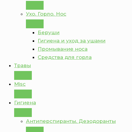
Ухо. Горло. Нос
Беруши
Гигиена и уход за ушами
Промывание носа
Средства для горла
Травы
Misc
Гигиена
Антиперспиранты. Дезодоранты