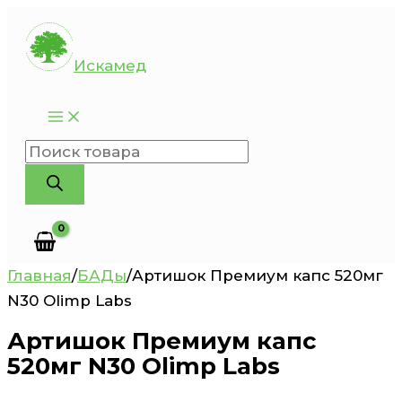
Перейти
к
Искамед
содержимому
Поиск
товаров
Главная
/
БАДы
/
Артишок Премиум капс 520мг
N30 Olimp Labs
Артишок Премиум капс
520мг N30 Olimp Labs