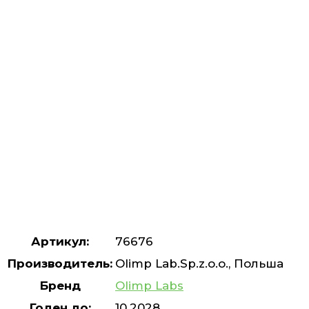
Артикул:
76676
Производитель:
Olimp Lab.Sp.z.o.o., Польша
Бренд
Olimp Labs
Годен до:
10.2028