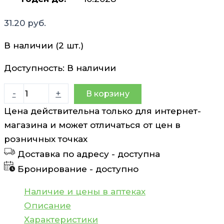
31.20
руб.
В наличии (2 шт.)
Доступность:
В наличии
Количество
-
+
В корзину
товара
Цена действительна только для интернет-
Артишок
магазина и может отличаться от цен в
Премиум
розничных точках
капс
Доставка по адресу -
доступна
520мг
Бронирование -
доступно
N30
Olimp
Наличие и цены в аптеках
Labs
Описание
Характеристики