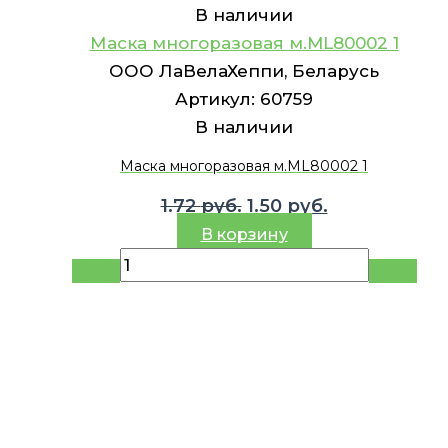
В наличии
Маска многоразовая м.ML80002 1
ООО ЛаВелаХеппи, Беларусь
Артикул:
60759
В наличии
Маска многоразовая м.ML80002 1
Первоначальная
Текущая
1.72
руб.
1.50
руб.
цена
цена:
В корзину
составляла
1.50 руб..
1.72 руб..