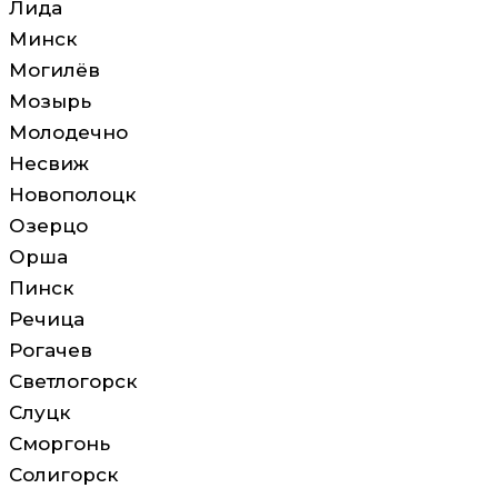
Лида
Минск
Могилёв
Мозырь
Молодечно
Несвиж
Новополоцк
Озерцо
Орша
Пинск
Речица
Рогачев
Светлогорск
Слуцк
Сморгонь
Солигорск