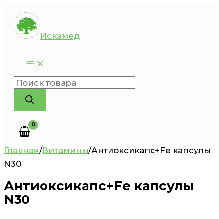
Перейти
к
Искамед
содержимому
Поиск
товаров
Главная
/
Витамины
/
Антиоксикапс+Fe капсулы
N30
Антиоксикапс+Fe капсулы
N30