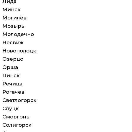
Лида
Минск
Могилёв
Мозырь
Молодечно
Несвиж
Новополоцк
Озерцо
Орша
Пинск
Речица
Рогачев
Светлогорск
Слуцк
Сморгонь
Солигорск