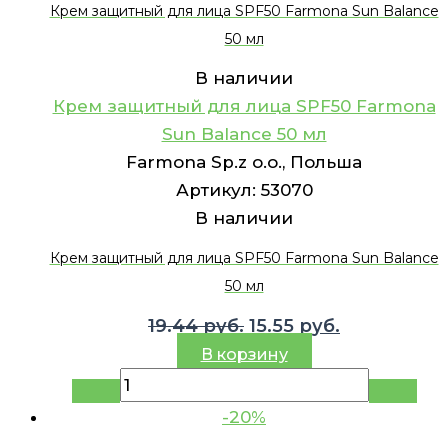
Крем защитный для лица SPF50 Farmona Sun Balance
50 мл
В наличии
Крем защитный для лица SPF50 Farmona
Sun Balance 50 мл
Farmona Sp.z o.o., Польша
Артикул:
53070
В наличии
Крем защитный для лица SPF50 Farmona Sun Balance
50 мл
Первоначальная
Текущая
19.44
руб.
15.55
руб.
цена
цена:
В корзину
составляла
15.55 руб..
19.44 руб..
-20%