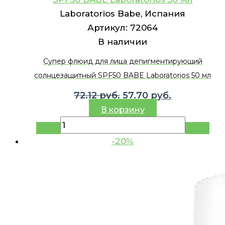
Laboratorios Babe, Испания
Артикул:
72064
В наличии
Супер флюид для лица депигментирующий
солнцезащитный SPF50 BABE Laboratorios 50 мл
Первоначальная
Текущая
72.12
руб.
57.70
руб.
цена
цена:
В корзину
составляла
57.70 руб..
72.12 руб..
-20%