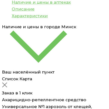
аэрозоль
Наличие и цены в аптеках
от
Описание
клещей,
Характеристики
комаров,,
Наличие и цены в городе
Минск
мокрецов,
москитов,
блох
5в1
Изумрудная
оса
150
Ваш населённый пункт
мл
Список
Карта
Заказ в 1 клик
Акарицидно-репеллентное средство
Универсальное №1 аэрозоль от клещей,