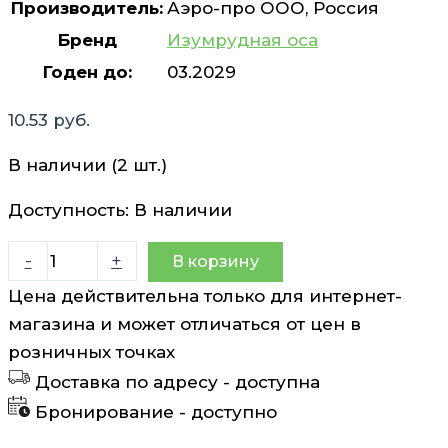
Производитель:
Аэро-про ООО, Россия
Бренд
Изумрудная оса
Годен до:
03.2029
10.53
руб.
В наличии (2 шт.)
Доступность:
В наличии
Количество
-
+
В корзину
товара
Цена действительна только для интернет-
Акарицидно-
магазина и может отличаться от цен в
репеллентное
розничных точках
средство
Доставка по адресу -
доступна
Универсальное
Бронирование -
доступно
№1