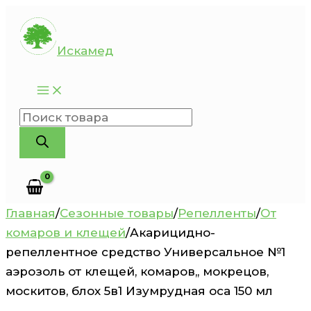
Перейти
к
Искамед
содержимому
Поиск
товаров
Главная
/
Сезонные товары
/
Репелленты
/
От
комаров и клещей
/
Акарицидно-
репеллентное средство Универсальное №1
аэрозоль от клещей, комаров,, мокрецов,
москитов, блох 5в1 Изумрудная оса 150 мл