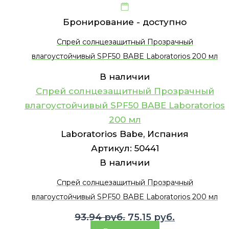
Бронирование -
доступно
Спрей солнцезащитный Прозрачный
влагоустойчивый SPF50 BABE Laboratorios 200 мл
В наличии
Спрей солнцезащитный Прозрачный
влагоустойчивый SPF50 BABE Laboratorios
200 мл
Laboratorios Babe, Испания
Артикул:
50441
В наличии
Спрей солнцезащитный Прозрачный
влагоустойчивый SPF50 BABE Laboratorios 200 мл
Первоначальная
Текущая
93.94
руб.
75.15
руб.