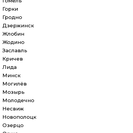
Гомель
Горки
Гродно
Дзержинск
Жлобин
Жодино
Заславль
Кричев
Лида
Минск
Могилёв
Мозырь
Молодечно
Несвиж
Новополоцк
Озерцо