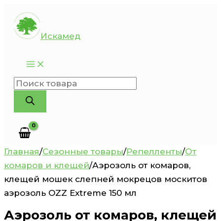
Перейти
к
Искамед
содержимому
Поиск
товаров
Главная
/
Сезонные товары
/
Репелленты
/
От
комаров и клещей
/
Аэрозоль от комаров,
клещей мошек слепней мокрецов москитов
аэрозоль OZZ Extreme 150 мл
Аэрозоль от комаров, клещей