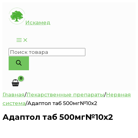
Перейти
к
Искамед
содержимому
Поиск
товаров
Главная
/
Лекарственные препараты
/
Нервная
система
/
Адаптол таб 500мг№10х2
Адаптол таб 500мг№10х2