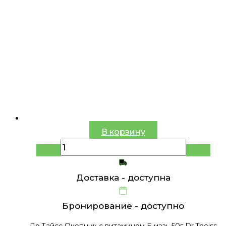
В корзину
Доставка -
доступна
Бронирование -
доступно
Др.Тайсс Окопник с витамином Е мазь 50г Dr.Theiss