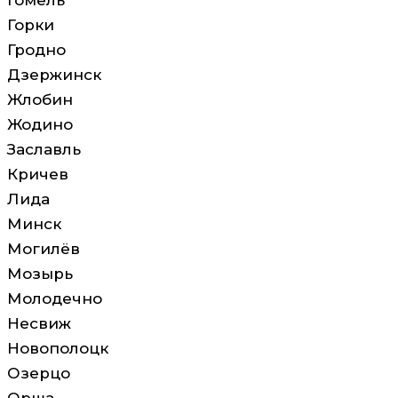
Гомель
Горки
Гродно
Дзержинск
Жлобин
Жодино
Заславль
Кричев
Лида
Минск
Могилёв
Мозырь
Молодечно
Несвиж
Новополоцк
Озерцо