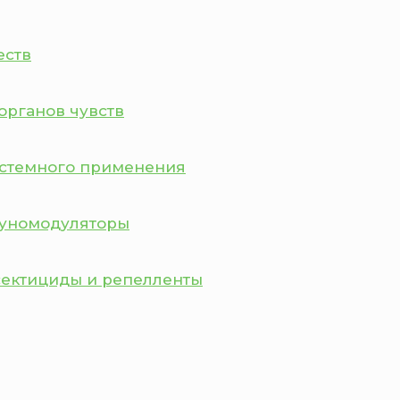
еств
органов чувств
истемного применения
муномодуляторы
сектициды и репелленты