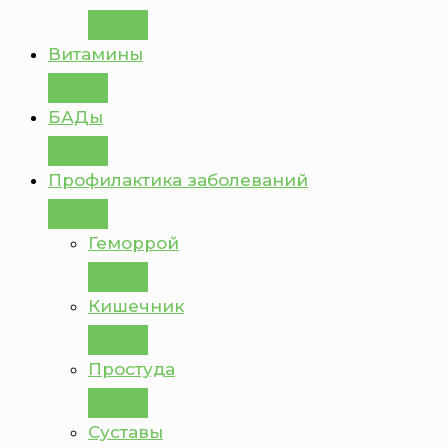
Витамины
БАДы
Профилактика заболеваний
Геморрой
Кишечник
Простуда
Суставы