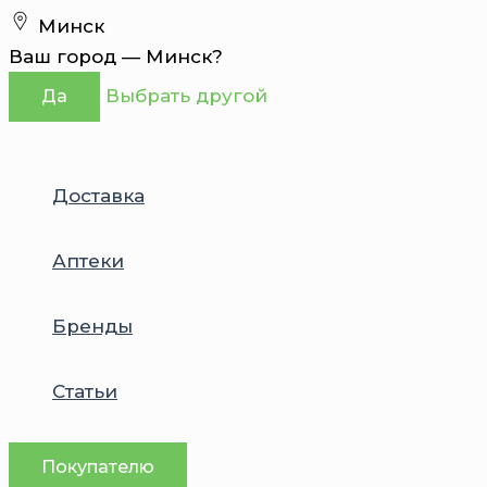
Перейти
Минск
к
Ваш город —
Минск
?
содержимому
Выбрать другой
Да
Доставка
Аптеки
Бренды
Статьи
Покупателю