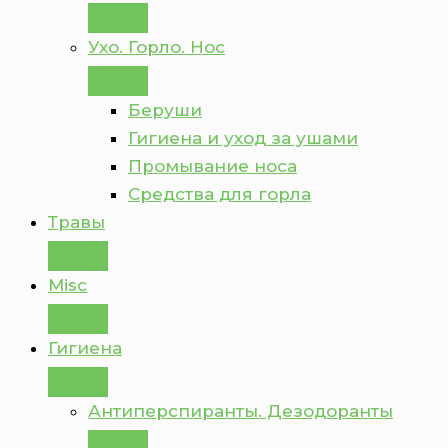
Ухо. Горло. Нос
Беруши
Гигиена и уход за ушами
Промывание носа
Средства для горла
Травы
Misc
Гигиена
Антиперспиранты. Дезодоранты