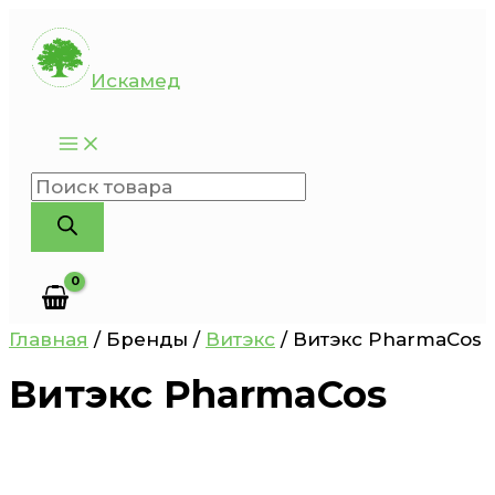
Перейти
к
Искамед
содержимому
Поиск
товаров
Главная
/ Бренды /
Витэкс
/ Витэкс PharmaCos
Витэкс PharmaCos