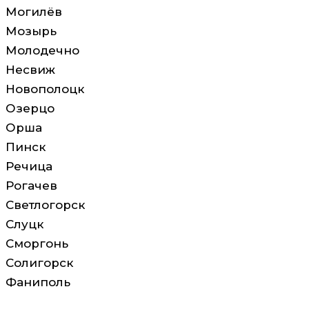
Могилёв
Мозырь
Молодечно
Несвиж
Новополоцк
Озерцо
Орша
Пинск
Речица
Рогачев
Светлогорск
Слуцк
Сморгонь
Солигорск
Фаниполь