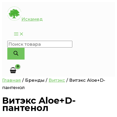
Перейти
к
Искамед
содержимому
Поиск
товаров
Главная
/ Бренды /
Витэкс
/ Витэкс Aloe+D-
пантенол
Витэкс Aloe+D-
пантенол