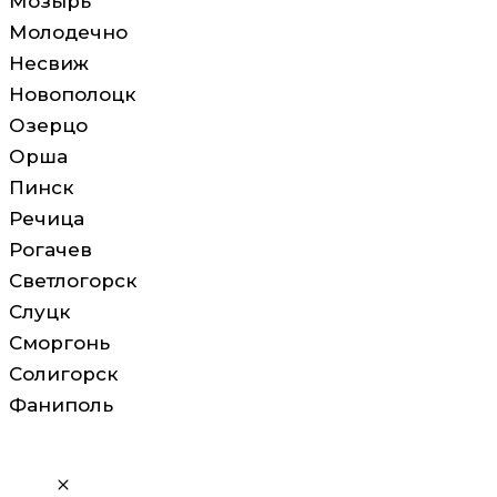
Мозырь
Молодечно
Несвиж
Новополоцк
Озерцо
Орша
Пинск
Речица
Рогачев
Светлогорск
Слуцк
Сморгонь
Солигорск
Фаниполь