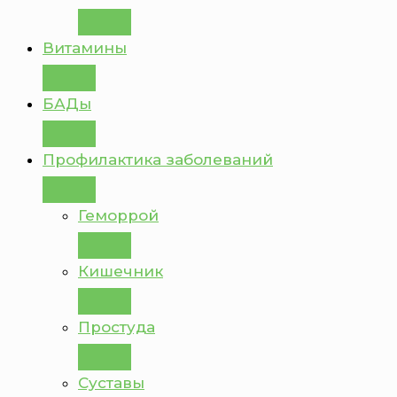
Витамины
БАДы
Профилактика заболеваний
Геморрой
Кишечник
Простуда
Суставы