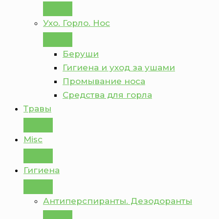
Ухо. Горло. Нос
Беруши
Гигиена и уход за ушами
Промывание носа
Средства для горла
Травы
Misc
Гигиена
Антиперспиранты. Дезодоранты