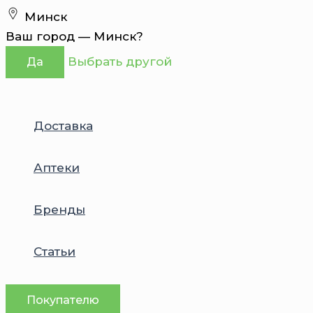
Перейти
Минск
к
Ваш город —
Минск
?
содержимому
Выбрать другой
Да
Доставка
Аптеки
Бренды
Статьи
Покупателю