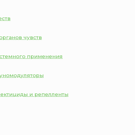
еств
органов чувств
истемного применения
муномодуляторы
сектициды и репелленты