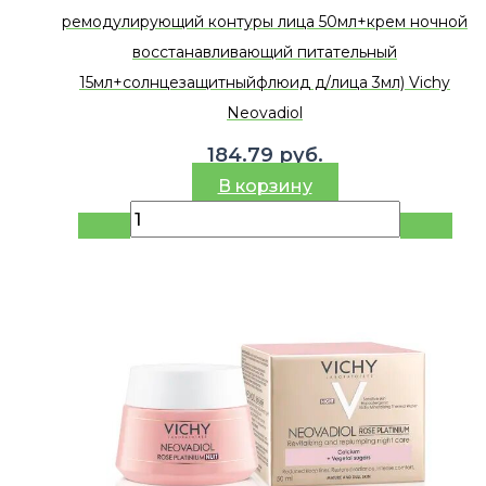
ремодулирующий контуры лица 50мл+крем ночной
восстанавливающий питательный
15мл+солнцезащитныйфлюид д/лица 3мл) Vichy
Neovadiol
184.79
руб.
В корзину