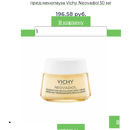
пред-менопауза Vichy Neovadiol 50 мл
196.58
руб.
В корзину
В