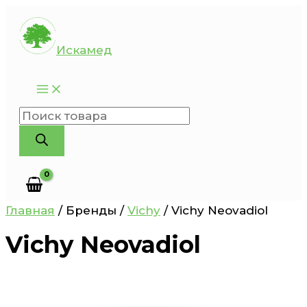
Перейти
к
Искамед
содержимому
Поиск
товаров
Главная
/ Бренды /
Vichy
/ Vichy Neovadiol
Vichy Neovadiol